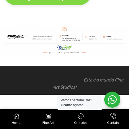
Este é o mundo Fine
Art Studios!
Vamos personalizar?
Chame agora!
Home
Fine Art
Criações
Contato