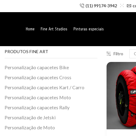
(11) 99174-3942
c
Home
Fine Art Studios
Pinturas especiais
PRODUTOS FINE ART
Filtro
Personalização capacetes Bike
Personalização capacetes Cross
Personalização capacetes Kart / Carro
Personalização capacetes Moto
Personalização capacetes Rally
Personalização de Jetski
Personalização de Moto