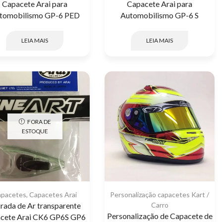
Capacete Arai para
Capacete Arai para
tomobilismo GP-6 PED
Automobilismo GP-6 S
LEIA MAIS
LEIA MAIS
FORA DE
ESTOQUE
apacetes
,
Capacetes Arai
Personalização capacetes Kart /
rada de Ar transparente
Carro
Personalização de Capacete de
cete Arai CK6 GP6S GP6