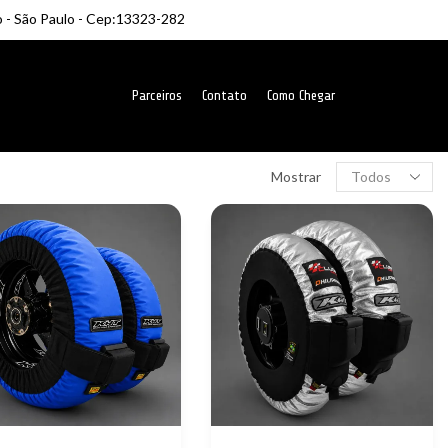
o - São Paulo - Cep:13323-282
Parceiros
Contato
Como Chegar
Produtos
Mostrar
por
página