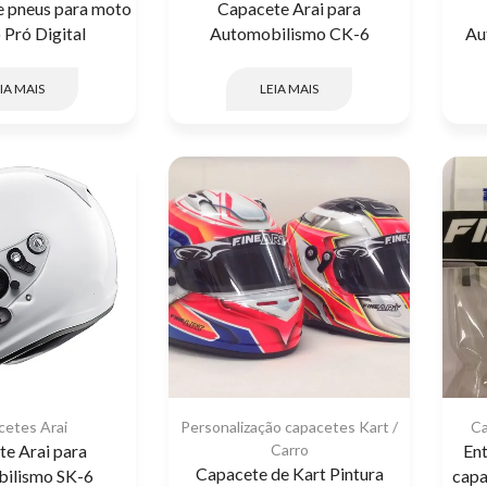
 pneus para moto
Capacete Arai para
Pró Digital
Automobilismo CK-6
Au
IA MAIS
LEIA MAIS
cetes Arai
Personalização capacetes Kart /
C
e Arai para
Carro
Ent
Capacete de Kart Pintura
ilismo SK-6
capa