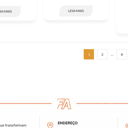
LEIA MAIS
IA MAIS
…
1
2
8