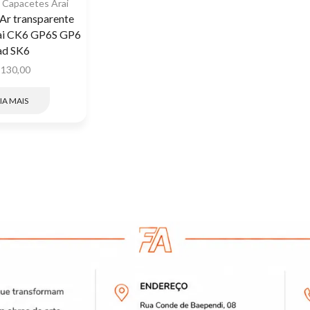
,
Capacetes Arai
Ar transparente
ai CK6 GP6S GP6
ad SK6
$
130,00
IA MAIS