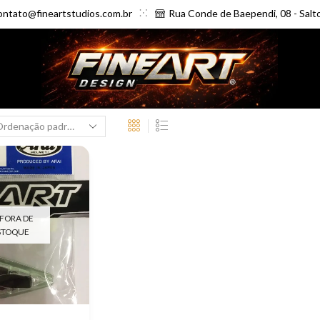
ontato@fineartstudios.com.br
Rua Conde de Baependi, 08 - Salt
FORA DE
STOQUE