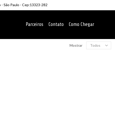
o - São Paulo - Cep:13323-282
Parceiros
Contato
Como Chegar
Produtos
Mostrar
por
página