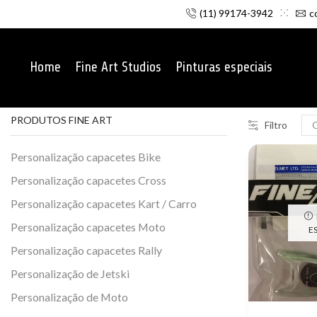
(11) 99174-3942
c
Home
Fine Art Studios
Pinturas especiais
PRODUTOS FINE ART
Filtro
Personalização capacetes Bike
Personalização capacetes Cross
Personalização capacetes Kart / Carro
Personalização capacetes Moto
E
Personalização capacetes Rally
Personalização de Jetski
Personalização de Moto