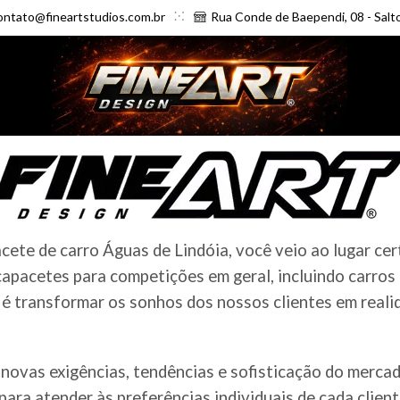
ontato@fineartstudios.com.br
Rua Conde de Baependi, 08 - Salt
ete de carro Águas de Lindóia, você veio ao lugar cer
apacetes para competições em geral, incluindo carros
é transformar os sonhos dos nossos clientes em realid
novas exigências, tendências e sofisticação do merc
ara atender às preferências individuais de cada clien