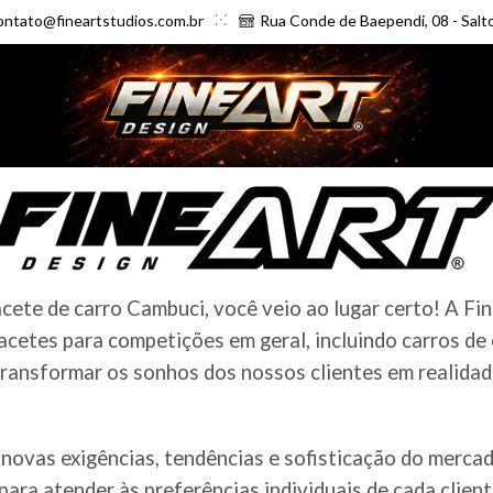
ontato@fineartstudios.com.br
Rua Conde de Baependi, 08 - Salt
ete de carro Cambuci, você veio ao lugar certo! A Fi
cetes para competições em geral, incluindo carros de
ransformar os sonhos dos nossos clientes em realidade
novas exigências, tendências e sofisticação do merc
ara atender às preferências individuais de cada clien