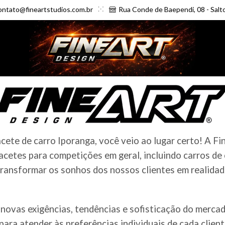
ontato@fineartstudios.com.br
Rua Conde de Baependi, 08 - Salt
ete de carro Iporanga, você veio ao lugar certo! A Fi
cetes para competições em geral, incluindo carros de
ransformar os sonhos dos nossos clientes em realidade
novas exigências, tendências e sofisticação do merc
ara atender às preferências individuais de cada clien