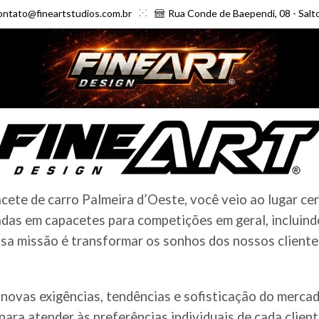
ontato@fineartstudios.com.br
Rua Conde de Baependi, 08 - Salt
ete de carro Palmeira d’Oeste, você veio ao lugar cer
das em capacetes para competições em geral, incluindo
a missão é transformar os sonhos dos nossos clientes 
novas exigências, tendências e sofisticação do merc
ara atender às preferências individuais de cada clien