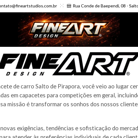
ontato@fineartstudios.com.br
Rua Conde de Baependi, 08 - Salt
te de carro Salto de Pirapora, você veio ao lugar cer
das em capacetes para competições em geral, incluindo
a missão é transformar os sonhos dos nossos clientes 
novas exigências, tendências e sofisticação do merc
ara atender às preferências individuais de cada clien