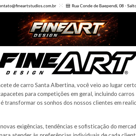
ontato@fineartstudios.com.br
Rua Conde de Baependi, 08 - Salt
ete de carro Santa Albertina, você veio ao lugar cert
apacetes para competições em geral, incluindo carros
é transformar os sonhos dos nossos clientes em realid
novas exigências, tendências e sofisticação do merc
ara atender às preferências individuais de cada clien