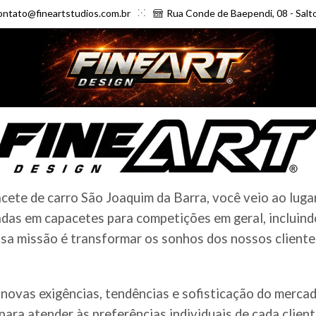
ontato@fineartstudios.com.br
Rua Conde de Baependi, 08 - Salt
ete de carro São Joaquim da Barra, você veio ao lugar
das em capacetes para competições em geral, incluindo
a missão é transformar os sonhos dos nossos clientes 
novas exigências, tendências e sofisticação do merc
ara atender às preferências individuais de cada clien