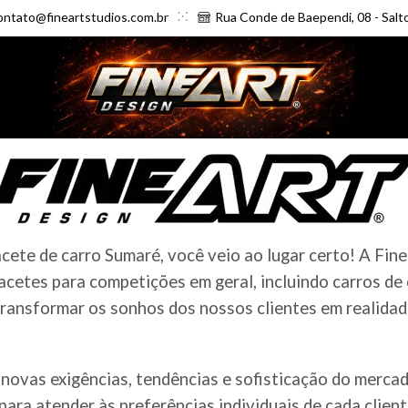
ontato@fineartstudios.com.br
Rua Conde de Baependi, 08 - Salt
ete de carro Sumaré, você veio ao lugar certo! A Fine
cetes para competições em geral, incluindo carros de
ransformar os sonhos dos nossos clientes em realidade
novas exigências, tendências e sofisticação do merc
ara atender às preferências individuais de cada clien