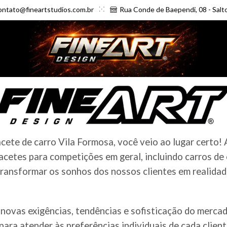
ontato@fineartstudios.com.br
Rua Conde de Baependi, 08 - Salt
ete de carro Vila Formosa, você veio ao lugar certo! 
cetes para competições em geral, incluindo carros de
ransformar os sonhos dos nossos clientes em realidade
novas exigências, tendências e sofisticação do merc
ara atender às preferências individuais de cada clien