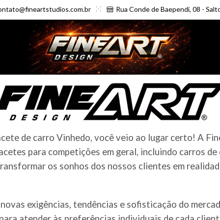
ontato@fineartstudios.com.br
Rua Conde de Baependi, 08 - Salt
ete de carro Vinhedo, você veio ao lugar certo! A Fin
cetes para competições em geral, incluindo carros de
ransformar os sonhos dos nossos clientes em realidade
novas exigências, tendências e sofisticação do merc
ara atender às preferências individuais de cada clien