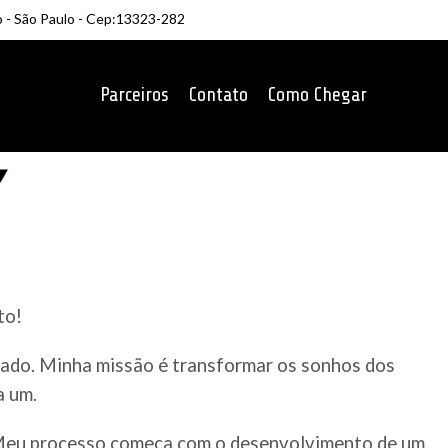
o - São Paulo - Cep:13323-282
Parceiros
Contato
Como Chegar
to!
rcado. Minha missão é transformar os sonhos dos
a um.
. Meu processo começa com o desenvolvimento de um