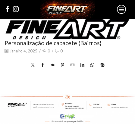
Personalização de capacete {Bairros}
janeiro 4, 2025
/
0
/
0