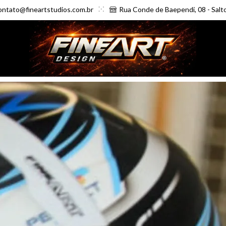
ontato@fineartstudios.com.br
Rua Conde de Baependi, 08 - Salt