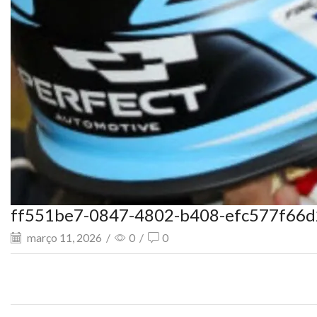
ff551be7-0847-4802-b408-efc577f66
março 11, 2026
/
0
/
0