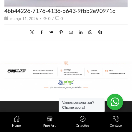
4bb44226-7176-4136-b643-9fbb2e90971c
março 11, 2026
/
0
/
0
Vamos personalizar?
Chame agora!
Este é o mundo Fine
Art Studios!
Home
Fine Art
Criações
Contato