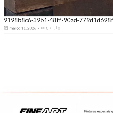
9198b8c6-39b1-48ff-90ad-779d1d698
março 11, 2026
/
0
/
0