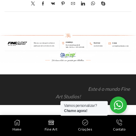
Este é o mundo Fine
Art Studios!
Vamos personalizar?
Chame agora!
Home
Fine Art
Criações
Contato