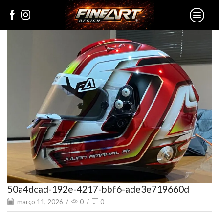
50a4dcad-192e-4217-bbf6-ade3e719660d
março 11, 2026
/
0
/
0