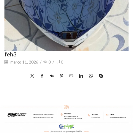
feh3
março 11, 2026
/
0
/
0