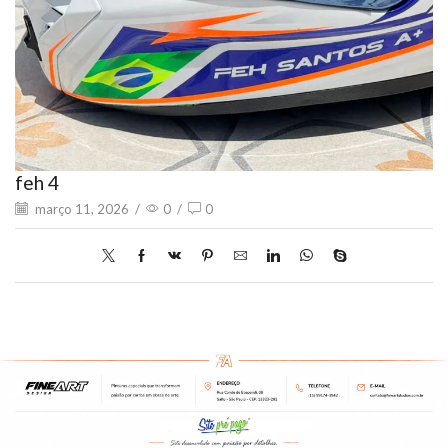
feh 4
março 11, 2026
/
0
/
0