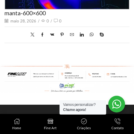
manta-600×600
maio 28, 2026
/
0
/
0
Vamos personalizar?
Chame agora!
Este é o mundo Fine
Art Studios!
Home
Fine Art
Criações
Contato