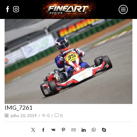
IMG_7261
julho 20, 2019
/
0
/
0