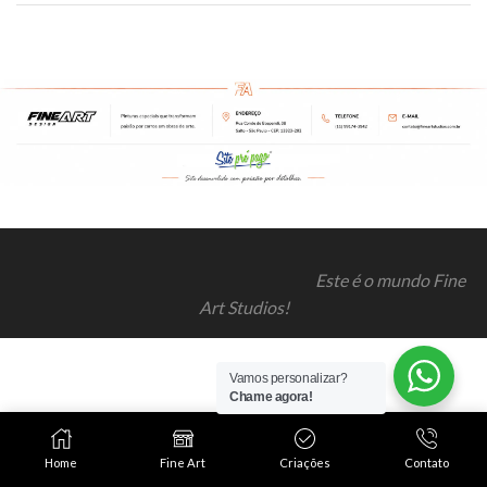
Este é o mundo Fine
Art Studios!
Vamos personalizar?
Chame agora!
Home
Fine Art
Criações
Contato