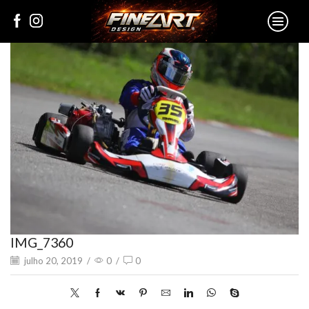
IMG_7360
julho 20, 2019
/
0
/
0