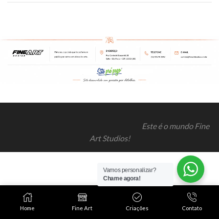
Este é o mundo Fine
Art Studios!
Vamos personalizar?
Chame agora!
Home
Fine Art
Criações
Contato