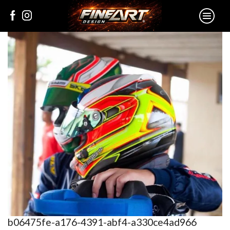
b06475fe-a176-4391-abf4-a330ce4ad966