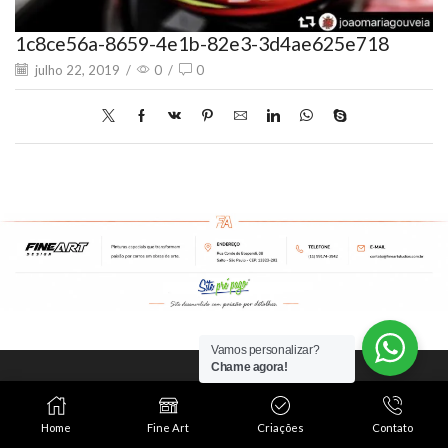
1c8ce56a-8659-4e1b-82e3-3d4ae625e718
julho 22, 2019
/
0
/
0
Vamos personalizar?
Chame agora!
Este é o mundo Fine
Art Studios!
Home
Fine Art
Criações
Contato