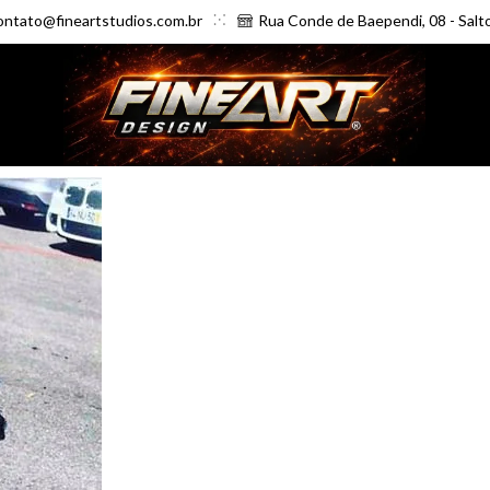
ontato@fineartstudios.com.br
Rua Conde de Baependi, 08 - Salt