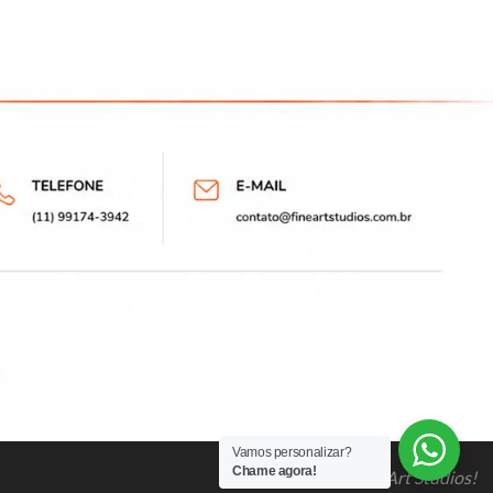
Vamos personalizar?
Chame agora!
Este é o mundo Fine Art Studios!