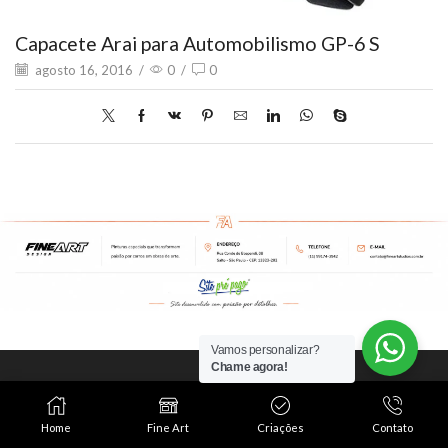
Capacete Arai para Automobilismo GP-6 S
agosto 16, 2016
/
0
/
0
Vamos personalizar?
Chame agora!
Este é o mundo Fine
Art Studios!
Home
Fine Art
Criações
Contato