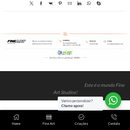
Este é o mundo Fine
Art Studios!
Vamos personalizar?
Chame agora!
Home
Fine Art
Criações
Contato