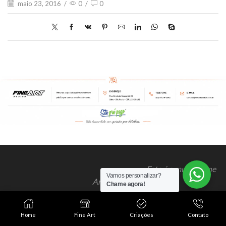
maio 23, 2016
/
0
/
0
Este é o mundo Fine
Vamos personalizar?
Art Studios!
Chame agora!
Home
Fine Art
Criações
Contato