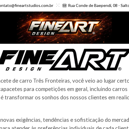
ontato@fineartstudios.com.br
Rua Conde de Baependi, 08 - Salt
te de carro Três Fronteiras, você veio ao lugar cert
apacetes para competições em geral, incluindo carros
é transformar os sonhos dos nossos clientes em realid
novas exigências, tendências e sofisticação do merc
ara atender às preferências individuais de cada clien