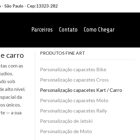
o - São Paulo - Cep:13323-282
Parceiros
Contato
Como Chegar
 e carro
PRODUTOS FINE ART
stas com as
Personalização capacetes Bike
tudios.
Personalização capacetes Cross
iado sob
 alto nível.
Personalização capacetes Kart / Carro
spacial da
Personalização capacetes Moto
tos únicos.
Personalização capacetes Rally
te — a sua
Personalização de Jetski
Personalização de Moto