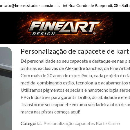
ontato@fineartstudios.com.br
Rua Conde de Baependi, 08 - Salt
Personalização de capacete de kart
Dê personalidade ao seu capacete e destaque-se nas pi
pinturas exclusivas de Alexandre Sanchez, da Fine Art S
Com mais de 20 anos de experiência, cada projeto é cr
medida, combinando estilo, tecnologia e acabamentos de
Utilizamos pigmentos especiais e nanotecnologia aeroe
PPG Industries para garantir brilho, durabilidade e efei
Transforme seu capacete em uma verdadeira obra de ar
marca nas pistas começa aqui!
Categoria:
Personalização capacetes Kart / Carro