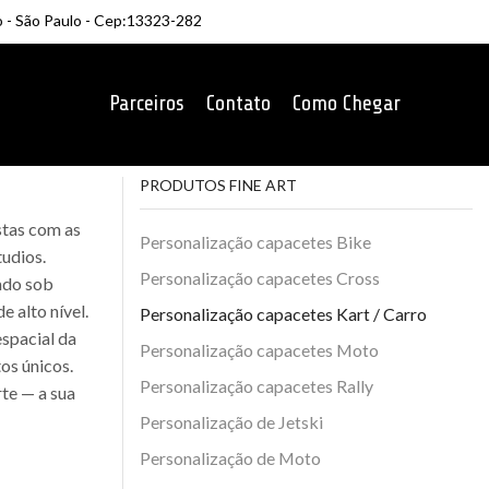
o - São Paulo - Cep:13323-282
Parceiros
Contato
Como Chegar
PRODUTOS FINE ART
stas com as
Personalização capacetes Bike
tudios.
Personalização capacetes Cross
iado sob
 alto nível.
Personalização capacetes Kart / Carro
spacial da
Personalização capacetes Moto
tos únicos.
Personalização capacetes Rally
te — a sua
Personalização de Jetski
Personalização de Moto