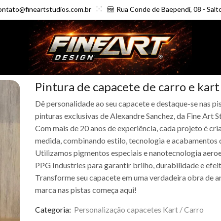
ontato@fineartstudios.com.br
Rua Conde de Baependi, 08 - Salt
Pintura de capacete de carro e kart
Dê personalidade ao seu capacete e destaque-se nas pi
pinturas exclusivas de Alexandre Sanchez, da Fine Art S
Com mais de 20 anos de experiência, cada projeto é cr
medida, combinando estilo, tecnologia e acabamentos de
Utilizamos pigmentos especiais e nanotecnologia aeroe
PPG Industries para garantir brilho, durabilidade e efei
Transforme seu capacete em uma verdadeira obra de ar
marca nas pistas começa aqui!
Categoria:
Personalização capacetes Kart / Carro