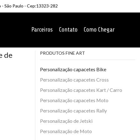
o - São Paulo - Cep:13323-282
Parceiros
Contato
Como Chegar
e de
PRODUTOS FINE ART
Personalização capacetes Bike
Personalização capacetes Cross
Personalização capacetes Kart / Carro
Personalização capacetes Moto
Personalização capacetes Rally
Personalização de Jetski
Personalização de Moto